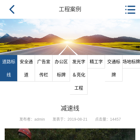
工程案例
道路标
安全通
广告宣
办公区
发光字
精工字
交通标
场地标牌
线
道
传栏
标牌
＆亮化
牌
工程
减速线
发布者：admin
发表于：2019-08-21
点击量：14457